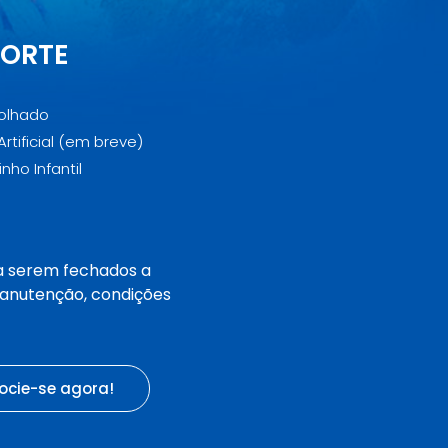
PORTE
olhado
Artificial (em breve)
nho Infantil
 a serem fechados a
 manutenção, condições
ocie-se agora!