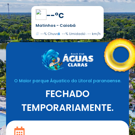
--°C
Matinhos - Caiobá
--
% Chuva
--
% Umidade
--
km/h
O Maior parque Áquatico do Litoral paranaense.
FECHADO
TEMPORARIAMENTE.